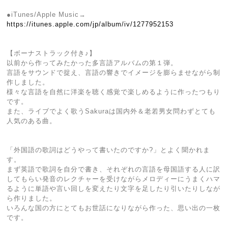
●iTunes/Apple Music→
https://itunes.apple.com/jp/album/iv/1277952153
【ボーナストラック付き♪】
以前から作ってみたかった多言語アルバムの第１弾。
言語をサウンドで捉え、言語の響きでイメージを膨らませながら制
作しました。
様々な言語を自然に洋楽を聴く感覚で楽しめるように作ったつもり
です。
また、ライブでよく歌うSakuraは国内外＆老若男女問わずとても
人気のある曲。
「外国語の歌詞はどうやって書いたのですか?」とよく聞かれま
す。
まず英語で歌詞を自分で書き、それぞれの言語を母国語する人に訳
してもらい発音のレクチャーを受けながらメロディーにうまくハマ
るように単語や言い回しを変えたり文字を足したり引いたりしなが
ら作りました。
いろんな国の方にとてもお世話になりながら作った、思い出の一枚
です。