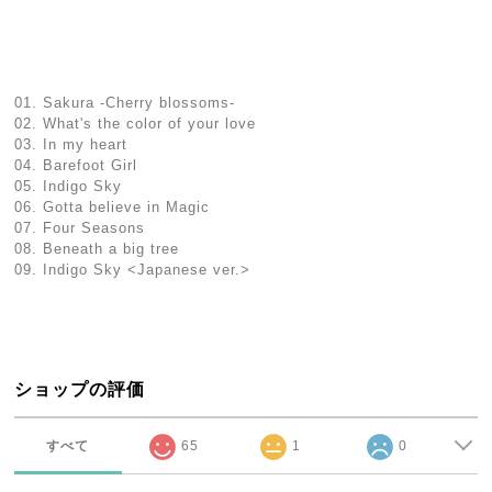
01. Sakura -Cherry blossoms-
02. What's the color of your love
03. In my heart
04. Barefoot Girl
05. Indigo Sky
06. Gotta believe in Magic
07. Four Seasons
08. Beneath a big tree
09. Indigo Sky <Japanese ver.>
ショップの評価
すべて
65
1
0