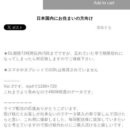
Add to cart
日本国内にお住まいの方向け
通報する
★DL期限72時間以内/3回までですが、忘れていた等で期限切れに
なってしまったら対応致しますのでご連絡下さい。
★スマホやタブレットでのDLは推奨されていません
————
Vol.3です。mp4で1280×720
これまでより長めなので480M程度のデータです。
ーーーーーーー
ライブ配信の応援ありがとうございます。
投げ銭だとお返しが出来ないのでデータ購入の形で楽しんで頂けた
らと思い、これ用に撮影しました。毎回配信後に追加していきたい
なと考えていますので投げ銭代わりにご購入頂けると嬉しいです。