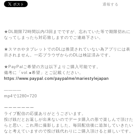
通報する
★DL期限72時間以内/3回までですが、忘れていた等で期限切れに
なってしまったら対応致しますのでご連絡下さい。
★スマホやタブレットでのDLは推奨されていない為アプリには表
示されません。一応ブラウザからのDLは検証済みです。
★PayPalご希望の方は以下よりご購入可能です。
備考に「vol.●希望」とご記載ください。
https://www.paypal.com/paypalme/mariestylejapan
————
mp4で1280×720
ーーーーーーー
ライブ配信の応援ありがとうございます。
投げ銭だとお返しが出来ないのでデータ購入の形で楽しんで頂けた
らと思い、これ用に撮影しました。毎回配信後に追加していきたい
なと考えていますので投げ銭代わりにご購入頂けると嬉しいです。