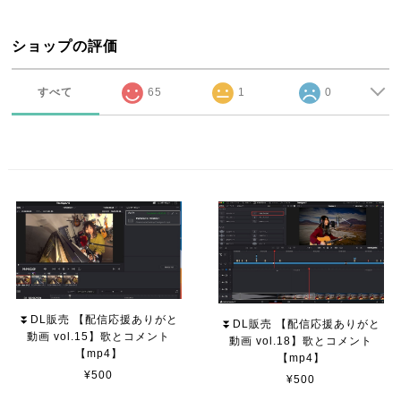
ショップの評価
すべて
65
1
0
⏬DL販売 【配信応援ありがと
⏬DL販売 【配信応援ありがと
動画 vol.15】歌とコメント
動画 vol.18】歌とコメント
【mp4】
【mp4】
¥500
¥500