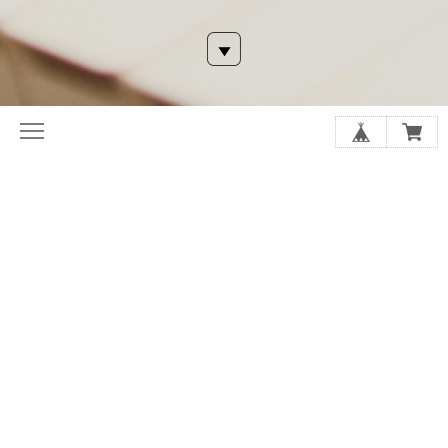
NEW!!
9/22/2023
🔹
LitLinkにリンクをまとめました!
🔸
次回ツイキャスプレミア配信❗️
■
新Marie便(メルマガ)登録
■
フリフリ画像
■
Paypal
注文OK!
■
ツイキャス
・
YouTube
■
Twitter
/
note
/
Facebook