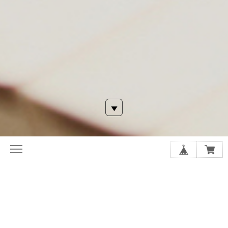
NEW!!
9/22/2023
🔹
LitLinkにリンクをまとめました!
🔸
次回ツイキャスプレミア配信❗️
■
新Marie便(メルマガ)登録